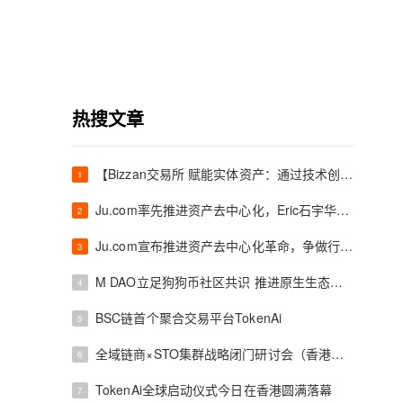
热搜文章
【Bizzan交易所 赋能实体资产：通过技术创新桥接尼日利亚矿产与全球流动性】
1
Ju.com率先推进资产去中心化，Eric石宇华博士将主导重构交易所安全范式
2
Ju.com宣布推进资产去中心化革命，争做行业首个“代码信任”交易所
3
M DAO立足狗狗币社区共识 推进原生生态落地建设
4
BSC链首个聚合交易平台TokenAi
5
全域链商×STO集群战略闭门研讨会（香港站）成功举办
6
TokenAi全球启动仪式今日在香港圆满落幕
7