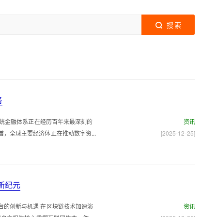
搜索
络
，传统金融体系正在经历百年来最深刻的
资讯
，全球主要经济体正在推动数字资...
[2025-12-25]
富新纪元
台的创新与机遇 在区块链技术加速演
资讯