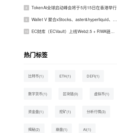
TokenAi全球启动峰会将于5月15日在香港举行
8
Wallet V 聚合xStocks、aster&hyperliquid、polymarket——不用开户、不用 KYC，在手机上直接买美股、做合约、玩预测市场
9
EC财库（ECVault）上线Web2.5 + RWA链上财库系统，探索真实资产上链与链上配置新路径
10
热门标签
比特币(1)
ETH(1)
DEFI(1)
数字货币(1)
区块链(0)
虚拟币(1)
资金盘(1)
挖矿(1)
分析行情(3)
揭秘(2)
崩盘(1)
AI(1)