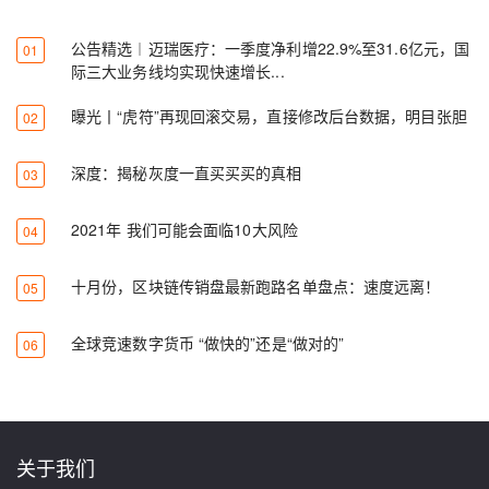
公告精选︱迈瑞医疗：一季度净利增22.9%至31.6亿元，国
01
际三大业务线均实现快速增长...
曝光丨“虎符”再现回滚交易，直接修改后台数据，明目张胆
02
深度：揭秘灰度一直买买买的真相
03
2021年 我们可能会面临10大风险
04
十月份，区块链传销盘最新跑路名单盘点：速度远离！
05
全球竞速数字货币 “做快的”还是“做对的”
06
关于我们