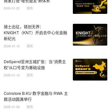
商家打造“增长盟友”新体系
2026-01-22
资讯
骑士出征，链创无界：
KNIGHT（KNT）开启去中心化金融
新纪元
2026-01-12
资讯
DeSpend亚洲五城扩张：当“消费主
权”从口号变为基础设施
2026-01-12
资讯
Coinstore B.KU 数字金融与 RWA 主
题活动圆满举行
2026-01-09
资讯