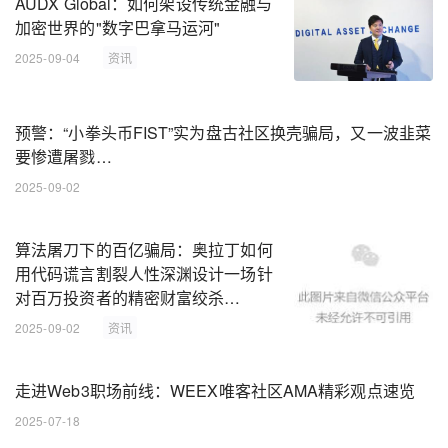
AUDX Global：如何架设传统金融与
加密世界的"数字巴拿马运河"
2025-09-04
资讯
预警：“小拳头币FIST”实为盘古社区换壳骗局，又一波韭菜
要惨遭屠戮…
2025-09-02
算法屠刀下的百亿骗局：奥拉丁如何
用代码谎言割裂人性深渊设计一场针
对百万投资者的精密财富绞杀…
2025-09-02
资讯
走进Web3职场前线：WEEX唯客社区AMA精彩观点速览
2025-07-18