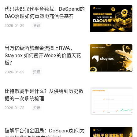
代码共识取代平台独裁：DeSpend的
DAO治理如何重塑电商信任基石
2026-01-29
资讯
当万亿级酒旅现金流撞上RWA，
Staynex 如何凿开Web3的价值天花
板？
2026-01-29
资讯
比特币减半是什么？从供给到历史数
据的一次系统梳理
2026-01-28
资讯
破解平台佣金困局：DeSpend如何为